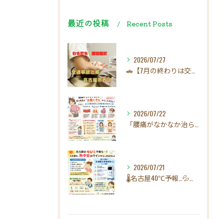
最近の投稿
Recent Posts
2026/07/27
🚗【7月の終わりは交通事故にご注意ください！】☀️
2026/07/22
「腰痛がなかなか治らない…」実は原因は"お腹の冷え"かもしれ...
2026/07/21
🌡️名古屋40℃予報…💦その疲れ、熱中症のサインかもしれませ...