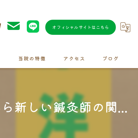
7
オフィシャルサイトはこちら
問
当院の特徴
アクセス
ブログ
水素
交通事故
新しい鍼灸師の関...
カイロプラクティック
鍼灸