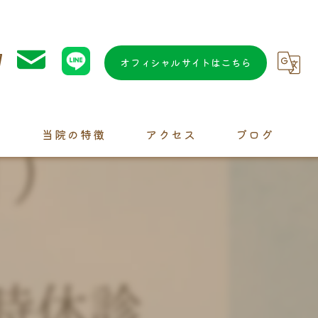
7
オフィシャルサイトはこちら
問
当院の特徴
アクセス
ブログ
水素
交通事故
。
カイロプラクティック
鍼灸