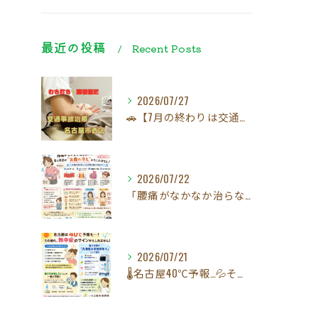
最近の投稿
Recent Posts
2026/07/27
🚗【7月の終わりは交通事故にご注意ください！】☀️
2026/07/22
「腰痛がなかなか治らない…」実は原因は"お腹の冷え"かもしれ...
2026/07/21
🌡️名古屋40℃予報…💦その疲れ、熱中症のサインかもしれませ...