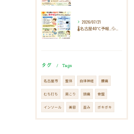
2026/07/21
🌡️名古屋40℃予報…💦その疲れ、熱中症のサインかもしれませ...
タグ
Tags
名古屋市
整体
自律神経
腰痛
むち打ち
肩こり
頭痛
骨盤
インソール
美容
歪み
ボキボキ