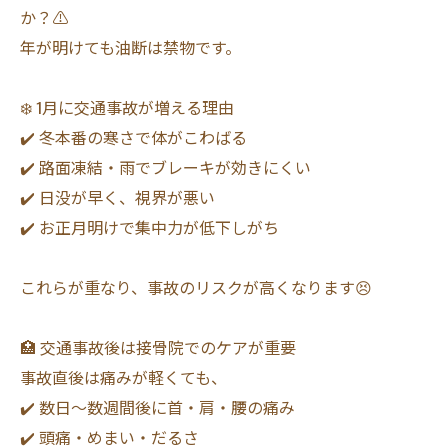
か？⚠️
年が明けても油断は禁物です。
❄️ 1月に交通事故が増える理由
✔️ 冬本番の寒さで体がこわばる
✔️ 路面凍結・雨でブレーキが効きにくい
✔️ 日没が早く、視界が悪い
✔️ お正月明けで集中力が低下しがち
これらが重なり、事故のリスクが高くなります😣
🏥 交通事故後は接骨院でのケアが重要
事故直後は痛みが軽くても、
✔️ 数日〜数週間後に首・肩・腰の痛み
✔️ 頭痛・めまい・だるさ