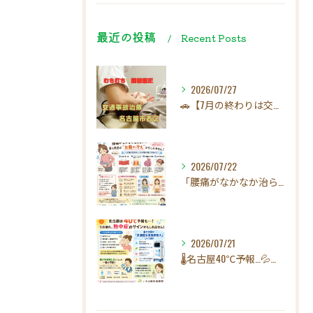
最近の投稿
Recent Posts
2026/07/27
🚗【7月の終わりは交通事故にご注意ください！】☀️
2026/07/22
「腰痛がなかなか治らない…」実は原因は"お腹の冷え"かもしれ...
2026/07/21
🌡️名古屋40℃予報…💦その疲れ、熱中症のサインかもしれませ...