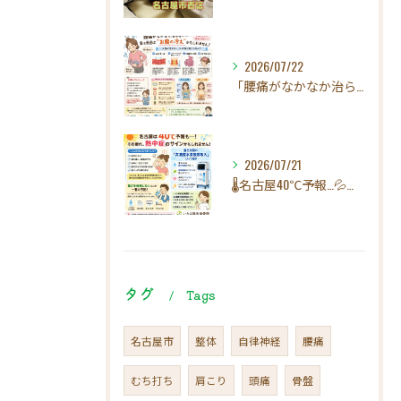
2026/07/22
「腰痛がなかなか治らない…」実は原因は"お腹の冷え"かもしれ...
2026/07/21
🌡️名古屋40℃予報…💦その疲れ、熱中症のサインかもしれませ...
タグ
Tags
名古屋市
整体
自律神経
腰痛
むち打ち
肩こり
頭痛
骨盤