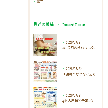
矯正
最近の投稿
Recent Posts
2026/07/27
🚗【7月の終わりは交通事故にご注意ください！】☀️
2026/07/22
「腰痛がなかなか治らない…」実は原因は"お腹の冷え"かもしれ...
2026/07/21
🌡️名古屋40℃予報…💦その疲れ、熱中症のサインかもしれませ...