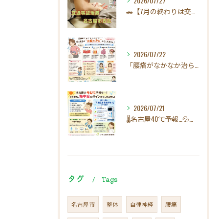
2026/07/27
🚗【7月の終わりは交通事故にご注意ください！】☀️
2026/07/22
「腰痛がなかなか治らない…」実は原因は"お腹の冷え"かもしれ...
2026/07/21
🌡️名古屋40℃予報…💦その疲れ、熱中症のサインかもしれませ...
タグ
Tags
名古屋市
整体
自律神経
腰痛