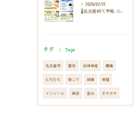
2026/07/21
🌡️名古屋40℃予報…💦その疲れ、熱中症のサインかもしれませ...
タグ
Tags
名古屋市
整体
自律神経
腰痛
むち打ち
肩こり
頭痛
骨盤
インソール
美容
歪み
ボキボキ