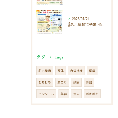
2026/07/21
🌡️名古屋40℃予報…💦その疲れ、熱中症のサインかもしれませ...
タグ
Tags
名古屋市
整体
自律神経
腰痛
むち打ち
肩こり
頭痛
骨盤
インソール
美容
歪み
ボキボキ