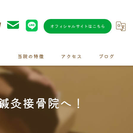
7
オフィシャルサイトはこちら
問
当院の特徴
アクセス
ブログ
水素
交通事故
は鍼灸接骨院へ！
カイロプラクティック
鍼灸