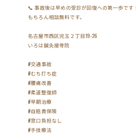
📞 事故後は早めの受診が回復への第一歩です
もちろん相談無料です。
名古屋市西区児玉２丁目19-26
いろは鍼灸接骨院
#交通事故
#むち打ち症
#腰痛改善
#柔道整復師
#早期治療
#自賠責保険
#窓口負担なし
#手技療法