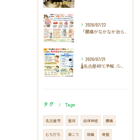
2026/07/22
「腰痛がなかなか治らない…」実は原因は"お腹の冷え"かもしれ...
2026/07/21
🌡️名古屋40℃予報…💦その疲れ、熱中症のサインかもしれませ...
タグ
Tags
名古屋市
整体
自律神経
腰痛
むち打ち
肩こり
頭痛
骨盤